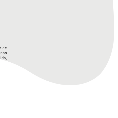
o de
mnos
ido,