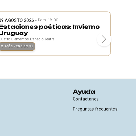
09 AGOSTO 2026
-
15 AGO
Dom. 18:00
Estaciones poéticas: Invierno
CAE 
Uruguay
Cuatro El
Cuatro Elementos Espacio Teatral
🏅
Más vendido
#
1
Ayuda
Contactanos
Preguntas frecuentes